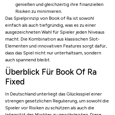
genießen und gleichzeitig ihre finanziellen
Risiken zu minimieren.
Das Spielprinzip von Book of Ra ist sowohl
einfach als auch tiefgründig, was es zu einer
ausgezeichneten Wahl für Spieler jeden Niveaus
macht. Die Kombination aus klassischen Slot-
Elementen und innovativen Features sorgt dafür,
dass das Spiel nicht nur unterhaltsam, sondern
auch spannend bleibt.
Überblick Für Book Of Ra
Fixed
In Deutschland unterliegt das Glücksspiel einer
strengen gesetzlichen Regulierung, um sowohl die
Spieler vor Risiken zu schützen als auch die
Integrität des Marktes zu gewährleisten. Diese