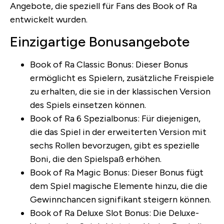
Angebote, die speziell für Fans des Book of Ra
entwickelt wurden.
Einzigartige Bonusangebote
Book of Ra Classic Bonus: Dieser Bonus
ermöglicht es Spielern, zusätzliche Freispiele
zu erhalten, die sie in der klassischen Version
des Spiels einsetzen können.
Book of Ra 6 Spezialbonus: Für diejenigen,
die das Spiel in der erweiterten Version mit
sechs Rollen bevorzugen, gibt es spezielle
Boni, die den Spielspaß erhöhen.
Book of Ra Magic Bonus: Dieser Bonus fügt
dem Spiel magische Elemente hinzu, die die
Gewinnchancen signifikant steigern können.
Book of Ra Deluxe Slot Bonus: Die Deluxe-