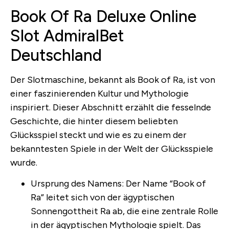
Book Of Ra Deluxe Online
Slot AdmiralBet
Deutschland
Der Slotmaschine, bekannt als Book of Ra, ist von
einer faszinierenden Kultur und Mythologie
inspiriert. Dieser Abschnitt erzählt die fesselnde
Geschichte, die hinter diesem beliebten
Glücksspiel steckt und wie es zu einem der
bekanntesten Spiele in der Welt der Glücksspiele
wurde.
Ursprung des Namens: Der Name “Book of
Ra” leitet sich von der ägyptischen
Sonnengottheit Ra ab, die eine zentrale Rolle
in der ägyptischen Mythologie spielt. Das