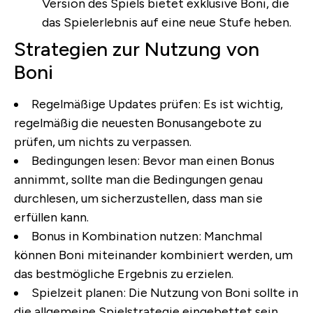
Version des Spiels bietet exklusive Boni, die
das Spielerlebnis auf eine neue Stufe heben.
Strategien zur Nutzung von
Boni
Regelmäßige Updates prüfen: Es ist wichtig,
regelmäßig die neuesten Bonusangebote zu
prüfen, um nichts zu verpassen.
Bedingungen lesen: Bevor man einen Bonus
annimmt, sollte man die Bedingungen genau
durchlesen, um sicherzustellen, dass man sie
erfüllen kann.
Bonus in Kombination nutzen: Manchmal
können Boni miteinander kombiniert werden, um
das bestmögliche Ergebnis zu erzielen.
Spielzeit planen: Die Nutzung von Boni sollte in
die allgemeine Spielstrategie eingebettet sein,