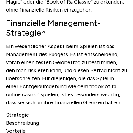
Magic” oder die “Book of Ra Classic” zu erkunden,
ohne finanzielle Risiken einzugehen.
Finanzielle Management-
Strategien
Ein wesentlicher Aspekt beim Spielen ist das
Management des Budgets. Es ist entscheidend,
vorab einen festen Geldbetrag zu bestimmen,
den man riskieren kann, und diesen Betrag nicht zu
überschreiten. Für diejenigen, die das Spiel in
einer Echtgeldumgebung wie dem “book of ra
online casino” spielen, ist es besonders wichtig,
dass sie sich an ihre finanziellen Grenzen halten.
Strategie
Beschreibung
Vorteile