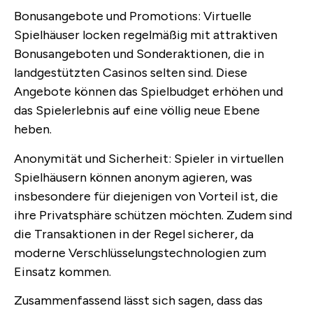
Bonusangebote und Promotions: Virtuelle
Spielhäuser locken regelmäßig mit attraktiven
Bonusangeboten und Sonderaktionen, die in
landgestützten Casinos selten sind. Diese
Angebote können das Spielbudget erhöhen und
das Spielerlebnis auf eine völlig neue Ebene
heben.
Anonymität und Sicherheit: Spieler in virtuellen
Spielhäusern können anonym agieren, was
insbesondere für diejenigen von Vorteil ist, die
ihre Privatsphäre schützen möchten. Zudem sind
die Transaktionen in der Regel sicherer, da
moderne Verschlüsselungstechnologien zum
Einsatz kommen.
Zusammenfassend lässt sich sagen, dass das