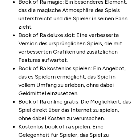
Book of Ra magic: Ein besonderes Element,
das die magische Atmosphäre des Spiels
unterstreicht und die Spieler in seinen Bann
zieht.
Book of Ra deluxe slot: Eine verbesserte
Version des ursprünglichen Spiels, die mit
verbesserten Grafiken und zusätzlichen
Features aufwartet.
Book of Ra kostenlos spielen: Ein Angebot,
das es Spielern ermöglicht, das Spiel in
vollem Umfang zu erleben, ohne dabei
Geldmittel einzusetzen.
Book of Ra online gratis: Die Möglichkeit, das
Spiel direkt über das Internet zu spielen,
ohne dabei Kosten zu verursachen.
Kostenlos book of ra spielen: Eine
Gelegenheit für Spieler, das Spiel zu