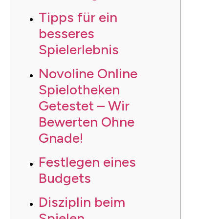
Tipps für ein
besseres
Spielerlebnis
Novoline Online
Spielotheken
Getestet – Wir
Bewerten Ohne
Gnade!
Festlegen eines
Budgets
Disziplin beim
Spielen