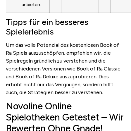
anbieten.
Tipps für ein besseres
Spielerlebnis
Um das volle Potenzial des kostenlosen Book of
Ra Spiels auszuschöpfen, empfehlen wir, die
Spielregeln gründlich zu verstehen und die
verschiedenen Versionen wie Book of Ra Classic
und Book of Ra Deluxe auszuprobieren. Dies
erhöht nicht nur das Vergnügen, sondern hilft
auch, die Strategien besser zu verstehen.
Novoline Online
Spielotheken Getestet – Wir
Bewerten Ohne Gnade!